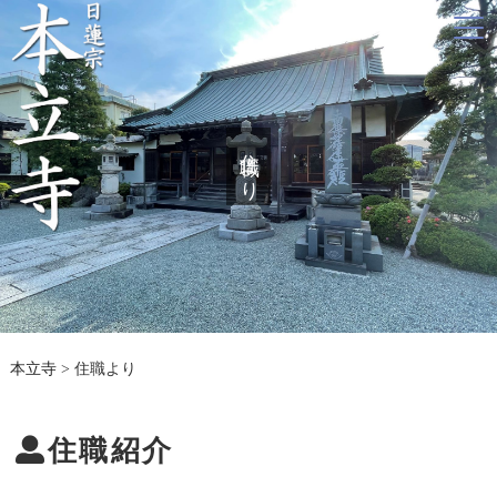
住職より
本立寺
>
住職より
住職紹介