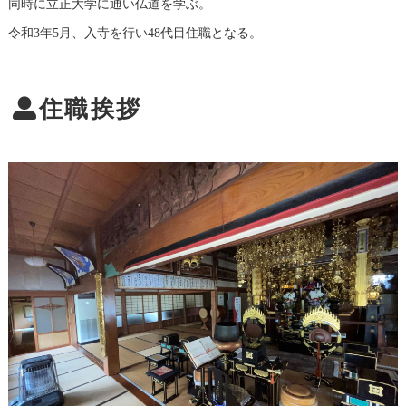
同時に立正大学に通い仏道を学ぶ。
令和3年5月、入寺を行い48代目住職となる。
住職挨拶