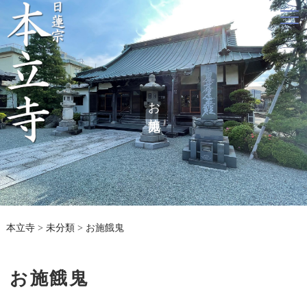
お施餓鬼
本立寺
>
未分類
>
お施餓鬼
お施餓鬼