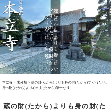
ら
蔵の
た
か
ら
)
よ
り
も
身の
財(
た
か
)
す
ぐ
れ
た
り
。
身の
財(
た
か
ら
)
り
心の
財(
た
か
ら
)
第一な
財(
よ
り
本立寺
>
未分類
>
蔵の財(たから)よりも身の財(たから)すぐれたり。
身の財(たから)より心の財(たから)第一なり
蔵の財(たから)よりも身の財(た